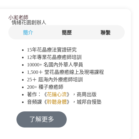
小渱老師
情緒花園創辦人
簡介
簡歷
聯繫
15年花晶療法實證研究
12年專業花晶療癒師培訓
10000+ 名國內外華人學員
1,500＋ 堂花晶療癒線上及現場課程
25＋ 屆海內外療癒師培訓
200+ 種子療癒師
著作：《
花鑰心流
》，商周出版
音頻課《
聆聽身體
》，城邦自慢塾
了解更多