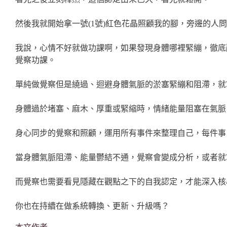
然後我就開始拿一號(1號)紅色花晶照顧我的腳，旁邊的人
我說，心情不好就做功課啊，如果發現身體哪裡緊繃，徹底
覺察功課。
單純做覺察但是繞過、迴避身體氣脈的淤塞緊繃和阻滯，就
身體過於堵塞、麻木、厚重或緊縮時，情緒能量阻塞在氣脈
身心同步的覺察和照顧，運用所有事件來整理自己，每件事
當身體氣脈阻滯、能量鬱結不通，覺察會變成分析，或者就
而覺察也需要看見隱藏在觀點之下的自我認定，才能深入核
你也在持續在做系統轉換、更新、升級嗎？