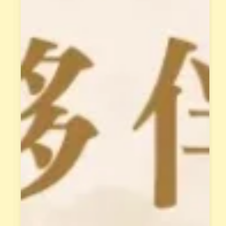
花
，
晶
打
療
造
癒
「
做
天
最
賦
完
變
整
現
的
系
教
統
授
」
，
，
每
解
位
讀
學
你
員
的
都
天
有
賦
專