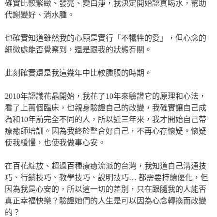
確實比較緊緻、發亮、變白淨，我決定開始認真喝水，幫助
代謝變好、消水腫。
也確實知道雖然我的心願是實行「不犧牲的愛」，但心念的
細微處能否覺察到，還是跟我的狀態有關。
此刻確實還是我這幾年中比較腫脹的時期。
2010年認識花晶開始，我花了10年來驗證它的原理和心法，
看了上萬個臨床，也親身驗證自己的改變，我確實讓自己成
為和10年前完全不同的人，所以近三年來，我才開始自己帶
療癒師培訓。因為我終於整合好自己，不再心存懷疑。懷疑
使我緩慢，也使我做事心安。
在百花綻放、超過百種療癒流派的台灣，我知道自己溝通技
巧、行銷技巧、教學技巧、說明技巧… 都需要持續優化，但
因為我是心安的，所以這一切的差別，只在跟隨我的人能否
真正幸福快樂？驗證她們的人生是可以因為心念轉換而改變
的？