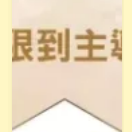
類
屬
型
學
。
姐
並
輔
透
導
過
與
花
支
晶
持
能
、
量
共
與
同
身
成
體
長
覺
。
察
，
屬
釋
於
放
花
阻
園