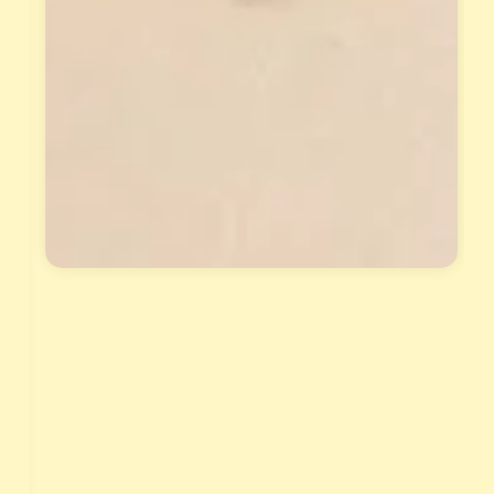
才
專
能
屬
報
天
名
賦
。
報
告
與
花
晶
套
組
，
讓
天
賦
真
正
變