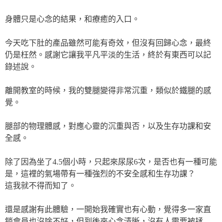
身體只是心念的結果，和療癒的入口。
今天吃下肚的產品雖然可能有奇效，但沒有回歸心念，最終
仍是枉然。感謝它讓我平凡平淡的生活，終於有東西可以記
錄述說。
離開教室的時候，我的雙腿變得非常沉重，類似於鐵腿的感
覺。
腿部的物理體感，對應心靈的沉重與否，以及生存功課和安
全感。
除了因為坐了4.5個小時，只起來尿尿6次，是否也有一種可能
是，這裡的氣場帶有一種強烈的不安全感和生存功課？
這我就不得而知了。
還是感謝有此體驗，一開始我確實也有心動，覺得多一家直
銷會員也沒啥不好，但到後來心念清晰，沒有人需要被拯