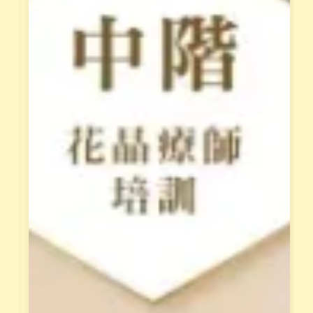
礙
最
天
專
賦
業
的
的
低
培
落
訓
能
課
量
程
模
，
式
須
。
先
經
立
過
即
L
報
i
n
名
e
，
面
獲
談
得