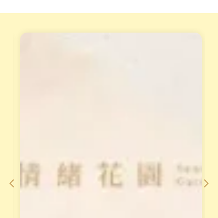
天
重
賦
磅
變
專
現
業
工
培
作
訓
坊
課
小
從
渱
理
老
論
師
到
整
手
合
法
2
，
0
對
年
澳
經
洲
驗