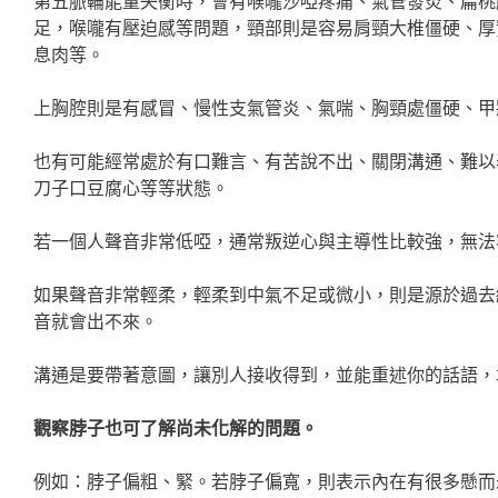
第五脈輪能量失衡時，會有喉嚨沙啞疼痛、氣管發炎、扁桃
足，喉嚨有壓迫感等問題，頸部則是容易肩頸大椎僵硬、厚
息肉等。
上胸腔則是有感冒、慢性支氣管炎、氣喘、胸頸處僵硬、甲
也有可能經常處於有口難言、有苦說不出、關閉溝通、難以
刀子口豆腐心等等狀態。
若一個人聲音非常低啞，通常叛逆心與主導性比較強，無法
如果聲音非常輕柔，輕柔到中氣不足或微小，則是源於過去
音就會出不來。
溝通是要帶著意圖，讓別人接收得到，並能重述你的話語，
觀察脖子也可了解尚未化解的問題。
例如：脖子偏粗、緊。若脖子偏寬，則表示內在有很多懸而