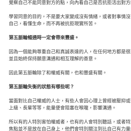
覺察自己不能同意對方的點，向內看自己是否抗拒活出對方
學習同意的目的，不是要大家變成沒有情緒，或者對事情沒
自己，看懂生命，而不再被抗拒現實所苦。
第五脈輪暢通時一定會帶來豐盛。
因為一個能夠尊重自己和真誠表達的人，在任何地方都是很
並且始終保持願意溝通和相互理解的善意。
因此第五脈輪除了和權威有關，也和豐盛有關。
第五脈輪失衡的狀態有哪些呢？
當面對比自己權威的人士，有些人會因心理上曾經被壓抑或
上級、長輩等等，能量便會阻塞在喉嚨，影響溝通。
所以有的人特別害怕權威者，也有的人會特別聽話，或者特
焦點並不是放在自己身上，他們會特別關注到比自己有力量