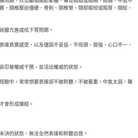
腺問題，以及顳顎關節緊繃、聲音過粗或過細、微弱、中氣不
實，頸椎壓迫僵硬、骨刺、頸椎彎、頸部粗短或粗厚、頸紋、
狀腺亢進或低下等問題。
表達真實感受，以及僵固不妥協、不低頭、倔強、心口不一、
容忍被權威干預，並活出權威的狀態。
經驗中，常常想要表達卻不被聆聽。不被看重。中氣太弱，聲
才會形成連結。
未決的狀態，無法全然表達和聆聽自我。