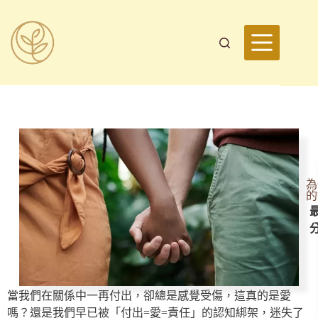
為
的
最
當我們在關係中一再付出，卻總是感覺受傷，這真的是愛
嗎？還是我們早已被「付出=愛=責任」的認知綁架，迷失了