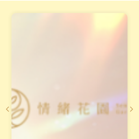
重
訂
磅
閱
專
全
業
年
培
高
訓
頻
課
直
播
從
課
理
論
到
手
法
，
對
澳
洲
花