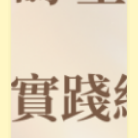
學
姐
輔
導
與
支
持
、
共
同
成
長
。
屬
於
花
園
最