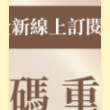
晶
療
癒
做
最
完
整
的
教
授
，
每
位
學
員
都
有
專
屬