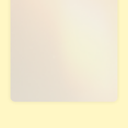
專
業
的
培
訓
課
程
，
須
先
經
過
L
i
n
e
面
談
才