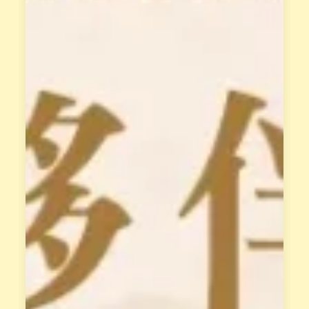
年
澳
經
洲
驗
花
，
晶
打
療
造
癒
「
做
天
最
賦
完
變
整
現
的
系
教
統
授
」
，
，
每
解
位
讀
學
你
員
的
都