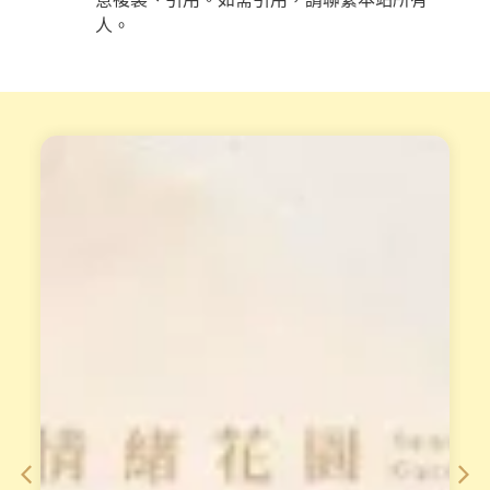
人。
天
重
賦
磅
變
專
現
業
工
培
作
訓
坊
課
小
從
渱
理
老
論
師
到
整
手
合
法
2
，
0
對