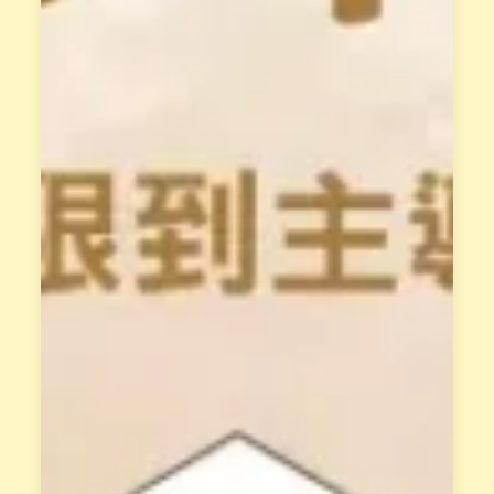
天
有
賦
專
類
屬
型
學
。
姐
並
輔
透
導
過
與
花
支
晶
持
能
、
量
共
與
同
身
成
體
長
覺
。
察
，
屬
釋