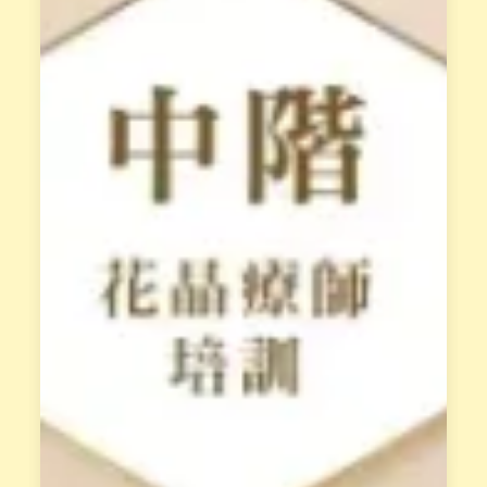
於
放
花
阻
園
礙
最
天
專
賦
業
的
的
低
培
落
訓
能
課
量
程
模
，
式
須
。
先
經
立
過
即
L
報
i
n
名
e