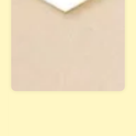
，
面
獲
談
得
才
專
能
屬
報
天
名
賦
。
報
告
與
花
晶
套
組
，
讓
天
賦
真