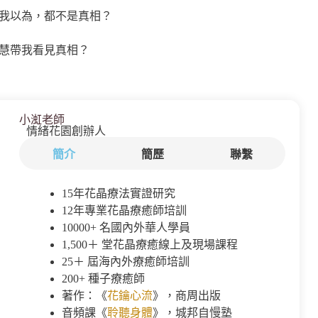
我以為，都不是真相？
慧帶我看見真相？
小渱老師
情緒花園創辦人
簡介
簡歷
聯繫
15年花晶療法實證研究
12年專業花晶療癒師培訓
10000+ 名國內外華人學員
1,500＋ 堂花晶療癒線上及現場課程
25＋ 屆海內外療癒師培訓
200+ 種子療癒師
著作：《
花鑰心流
》，商周出版
音頻課《
聆聽身體
》，城邦自慢塾