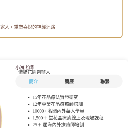
想
和家人，重塑喜悅的神經迴路
小渱老師
情緒花園創辦人
簡介
簡歷
聯繫
15年花晶療法實證研究
12年專業花晶療癒師培訓
10000+ 名國內外華人學員
1,500＋ 堂花晶療癒線上及現場課程
25＋ 屆海內外療癒師培訓