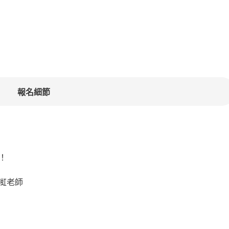
報名細節
！
渱老師