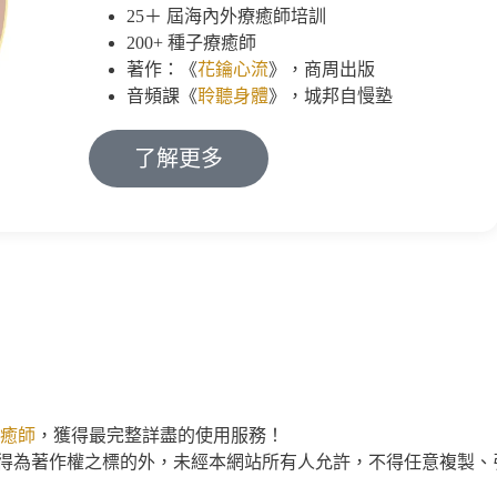
25＋ 屆海內外療癒師培訓
200+ 種子療癒師
著作：《
花鑰心流
》，商周出版
音頻課《
聆聽身體
》，城邦自慢塾
了解更多
癒師
，獲得最完整詳盡的使用服務！
得為著作權之標的外，未經本網站所有人允許，不得任意複製、