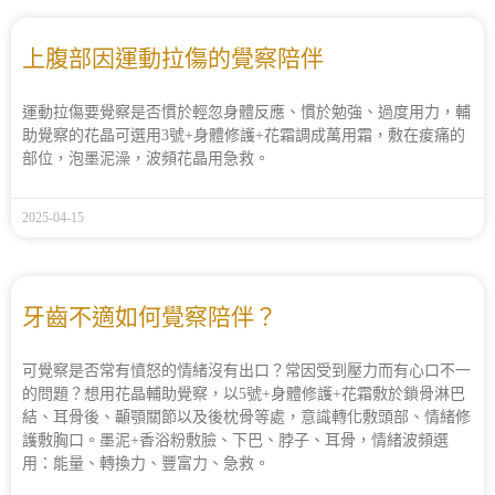
上腹部因運動拉傷的覺察陪伴
運動拉傷要覺察是否慣於輕忽身體反應、慣於勉強、過度用力，輔
助覺察的花晶可選用3號+身體修護+花霜調成萬用霜，敷在痠痛的
部位，泡墨泥澡，波頻花晶用急救。
2025-04-15
牙齒不適如何覺察陪伴？
可覺察是否常有憤怒的情緒沒有出口？常因受到壓力而有心口不一
的問題？想用花晶輔助覺察，以5號+身體修護+花霜敷於鎖骨淋巴
結、耳骨後、顳顎關節以及後枕骨等處，意識轉化敷頭部、情緒修
護敷胸口。墨泥+香浴粉敷臉、下巴、脖子、耳骨，情緒波頻選
用：能量、轉換力、豐富力、急救。