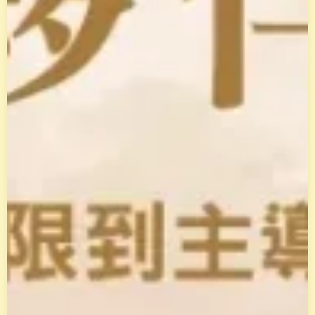
，
解
讀
你
的
天
賦
類
型
。
並
透
過
花
晶
能
量
與