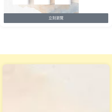
立刻瀏覽
天
賦
變
現
工
作
坊
小
渱