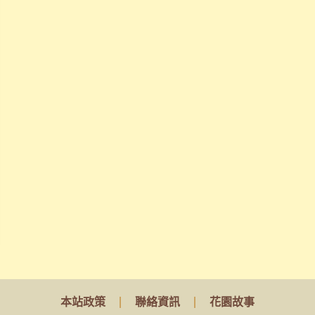
，
讓
天
賦
真
正
變
現
！
立
刻
報
名
本站政策
聯絡資訊
花園故事