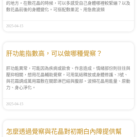
的地方。在敷花晶的時候，可以多感受自己身體哪裡較緊繃？以及
敷花晶前後的身體變化。可搭配敷墨泥、用急救波頻
2025-04-15
肝功能指數高，可以做哪種覺察？
肝功能異常，可能因為疾病或飲食、作息造成，情緒部份則往往與
壓抑相關，想用花晶輔助覺察，可用氣結釋放或身體修護、3號、
與花霜調成萬用霜敷在關節淋巴結與腹部。波頻花晶用能量、原動
力、身心淨化。
2025-04-15
怎麼透過覺察與花晶對初期白內障提供幫