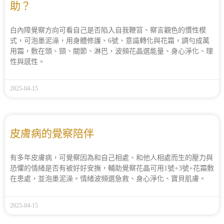
助？
白內障覺察方向可看自己是否陷入自我鞭笞、察言觀色的慣性模
式，可泡墨泥澡，用身體修護、6號、意識轉化與花霜，調勻成萬
用霜，敷在頭、頸、關節、淋巴，波頻花晶選能量、身心淨化、理
性與感性。
2025-04-15
皮膚病的覺察陪伴
有多年皮膚病，可覺察因為和自己相處、和他人相處而生的壓力與
恐懼的情緒是否有被好好安撫，輔助覺察花晶可用1號+3號+花霜敷
在患處，並泡墨泥澡。情緒波頻選急救、身心淨化、寶貝肌膚。
2025-04-15