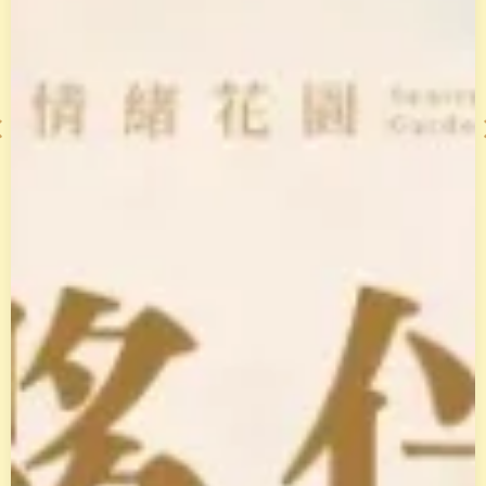
老
師
整
合
2
0
年
經
驗
，
打
造
「
天
賦
變
現
系
統
」