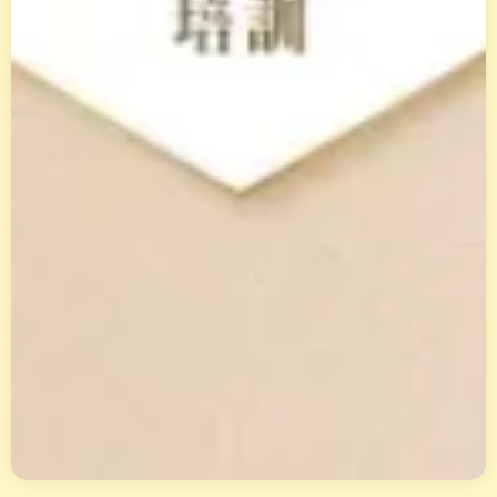
立
即
報
名
，
獲
得
專
屬
天
賦
報
告
與
花
晶
套
組