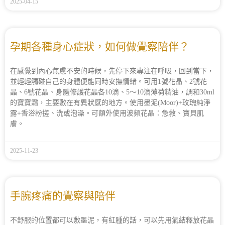
2025-04-15
孕期各種身心症狀，如何做覺察陪伴？
在感覺到內心焦慮不安的時候，先停下來專注在呼吸，回到當下，
並輕輕觸碰自己的身體便能同時安撫情緒。可用1號花晶、2號花
晶、6號花晶、身體修護花晶各10滴、5～10滴薄荷精油，調和30ml
的寶寶霜，主要敷在有異狀感的地方。使用墨泥(Moor)+玫瑰純淨
露+香浴粉搓、洗或泡澡。可額外使用波頻花晶：急救、寶貝肌
膚。
2025-11-23
手腕疼痛的覺察與陪伴
不舒服的位置都可以敷墨泥，有紅腫的話，可以先用氣結釋放花晶