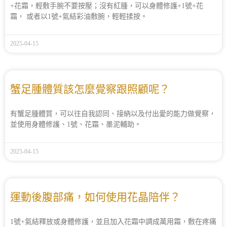
+花霜，輕敷手腕不要按壓；沒有紅腫，可以身體修護+1號+花
霜， 或者以1號+氣結彩油敷腕，輕輕揉按。
2025-04-15
蟹足腫體質該怎麼覺察跟照顧呢？
有蟹足腫體質，可以往自我認同、接納以及付出愛的能力做覺察，
並使用身體修護、1號、花霜、墨泥輔助。
2025-04-15
運動後腹部痛，如何使用花晶陪伴？
1號+氣結釋放或身體修護，並且加入花霜中調成萬用霜，敷在疼痛