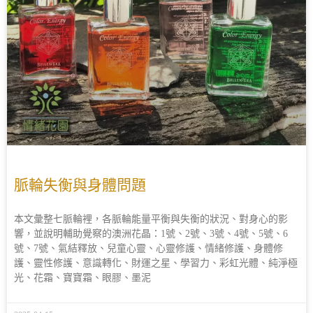
脈輪失衡與身體問題
本文彙整七脈輪裡，各脈輪能量平衡與失衡的狀況、對身心的影
響，並說明輔助覺察的澳洲花晶：1號、2號、3號、4號、5號、6
號、7號、氣結釋放、兒童心靈、心靈修護、情緒修護、身體修
護、靈性修護、意識轉化、財運之星、學習力、彩虹光體、純淨極
光、花霜、寶寶霜、眼膠、墨泥