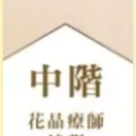
身
體
覺
察
，
釋
放
阻
礙
天
賦
的
低
落
能
量
模
式
。