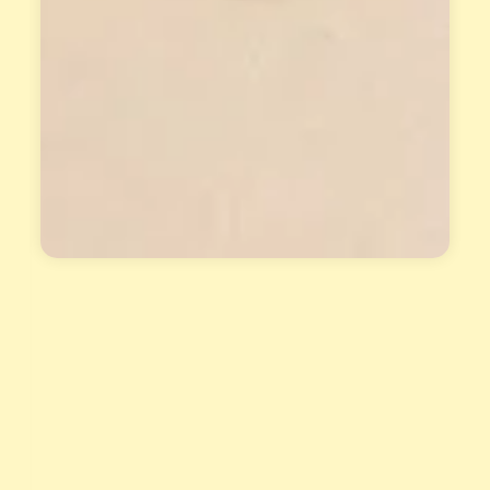
專
能
屬
報
天
名
賦
。
報
告
與
花
晶
套
組
，
讓
天
賦
真
正
變
現