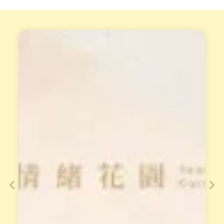
天
重
賦
磅
變
專
現
業
工
培
作
訓
坊
課
小
從
渱
理
老
論
師
到
整
手
合
法
2
，
0
對
年
澳
經
洲
驗
花