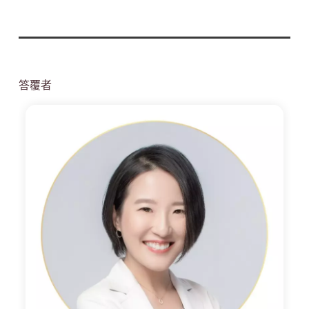
答覆者
季
瑩
老
師