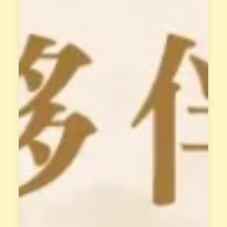
，
晶
打
療
造
癒
「
做
天
最
賦
完
變
整
現
的
系
教
統
授
」
，
，
每
解
位
讀
學
你
員
的
都
天
有
賦
專
類