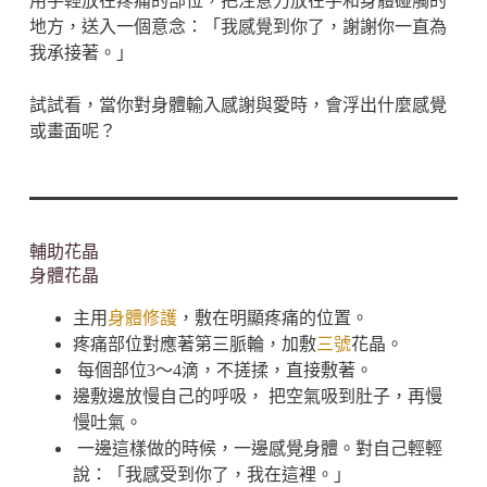
用手輕放在疼痛的部位，把注意力放在手和身體碰觸的
地方，送入一個意念：「我感覺到你了，謝謝你一直為
我承接著。」
試試看，當你對身體輸入感謝與愛時，會浮出什麼感覺
或畫面呢？
輔助花晶
身體花晶
主用
身體修護
，敷在明顯疼痛的位置。
疼痛部位對應著第三脈輪，加敷
三號
花晶。
每個部位3～4滴，不搓揉，直接敷著。
邊敷邊放慢自己的呼吸， 把空氣吸到肚子，再慢
慢吐氣。
一邊這樣做的時候，一邊感覺身體。對自己輕輕
說：「我感受到你了，我在這裡。」