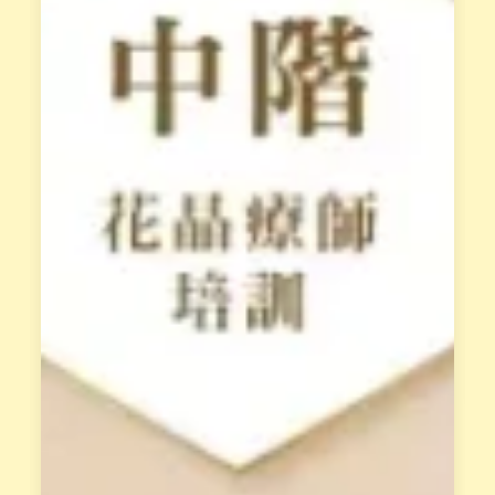
礙
最
天
專
賦
業
的
的
低
培
落
訓
能
課
量
程
模
，
式
須
。
先
經
立
過
即
L
報
i
n
名
e
，
面
獲
談
得
才