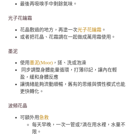
最後再吸嗅手中剩餘氣味。
光子花鑰霜
花晶敷過的地方，再塗一次
光子花鑰霜
。
或者把花晶、花霜調在一起做成萬用霜使用。
墨泥
使用
墨泥(Moor)
，搓、洗或泡澡
同步調整身體能量循環，打薄印記，讓內在輕
盈，緩和身體反應
讓情緒能夠流動順暢，舊有的思維與慣性模式也能
更快轉化。
波頻花晶
可額外用
急救
每天早晚，一次一管或7滴在用水裡，水量不
限。