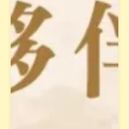
癒
「
做
天
最
賦
完
變
整
現
的
系
教
統
授
」
，
，
每
解
位
讀
學
你
員
的
都
天
有
賦
專
類
屬
型
學
。
姐