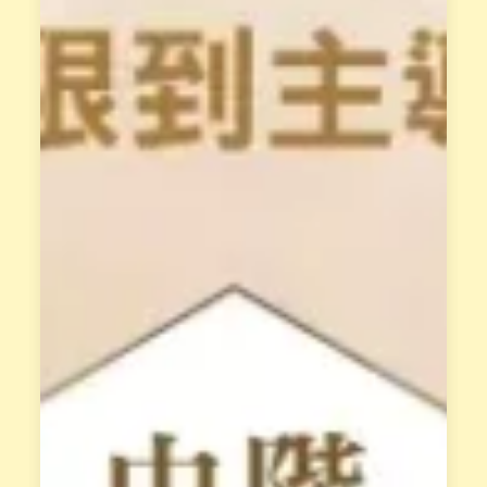
並
輔
透
導
過
與
花
支
晶
持
能
、
量
共
與
同
身
成
體
長
覺
。
察
，
屬
釋
於
放
花
阻
園
礙
最
天
專
賦
業