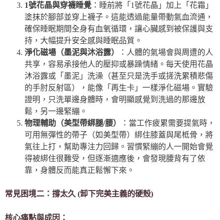
1號花晶與穿襪睡覺
：睡前將「1號花晶」加上「花霜」
塗抹於腳部並穿上襪子。這能透過能量帶動氣血流通，
確保睡眠期間全身有血氧循環，讓心臟感到被保護與支
持，大幅提升安全感與睡眠品質。
淨化磁場（墨泥與沐浴露）
：人體的氣場會與周遭的人
共享，容易承接他人的壓抑或暴躁情緒。每天使用花晶
沐浴露或「墨泥」洗澡（甚至只是洗手或搓洗累積悲傷
的手肘反射區），能像「再生卡」一樣淨化磁場。實驗
證明，只洗單邊身體時，會明顯感覺到洗過的那邊放
鬆，另一邊緊繃。
物理輔助（美型帶綁腿/腰）
：當工作疲累需要提氣時，
可用無彈性的帶子（如美型帶）綁住膝蓋與尾柢骨，將
氣往上打，幫助專注力回歸。習慣緊繃的人一開始會覺
得被綁住很難受，但逐漸適應後，會發現腰背有了依
靠，身體反而能真正鬆懈下來。
常見困境二：撐太久 (卸下完美主義的硬殼)
核心痛點與成因：