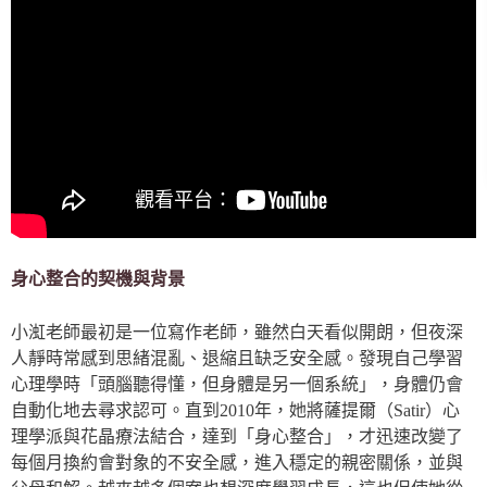
身心整合的契機與背景
小渱老師最初是一位寫作老師，雖然白天看似開朗，但夜深
人靜時常感到思緒混亂、退縮且缺乏安全感。發現自己學習
心理學時「頭腦聽得懂，但身體是另一個系統」，身體仍會
自動化地去尋求認可。直到2010年，她將薩提爾（Satir）心
理學派與花晶療法結合，達到「身心整合」，才迅速改變了
每個月換約會對象的不安全感，進入穩定的親密關係，並與