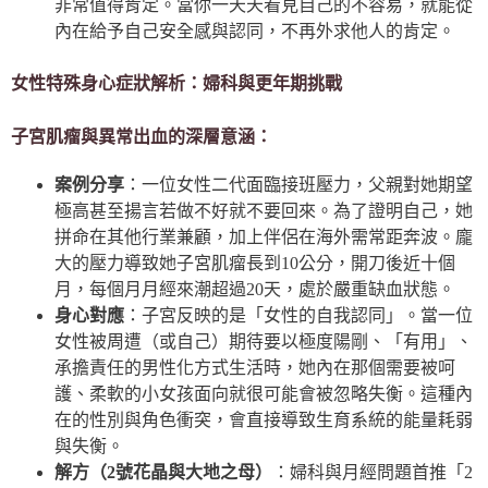
非常值得肯定。當你一天天看見自己的不容易，就能從
內在給予自己安全感與認同，不再外求他人的肯定。
女性特殊身心症狀解析：婦科與更年期挑戰
子宮肌瘤與異常出血的深層意涵：
案例分享
：一位女性二代面臨接班壓力，父親對她期望
極高甚至揚言若做不好就不要回來。為了證明自己，她
拼命在其他行業兼顧，加上伴侶在海外需常距奔波。龐
大的壓力導致她子宮肌瘤長到10公分，開刀後近十個
月，每個月月經來潮超過20天，處於嚴重缺血狀態。
身心對應
：子宮反映的是「女性的自我認同」。當一位
女性被周遭（或自己）期待要以極度陽剛、「有用」、
承擔責任的男性化方式生活時，她內在那個需要被呵
護、柔軟的小女孩面向就很可能會被忽略失衡。這種內
在的性別與角色衝突，會直接導致生育系統的能量耗弱
與失衡。
解方（2號花晶與大地之母）
：婦科與月經問題首推「2