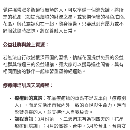
覺得攜帶眾多瓶罐很麻煩的人，可以準備一個遮光罐，將所
需的花晶（如提亮細胞的財運之星，或安撫情緒的橘色/白色
花晶）與花霜調和在一起，隨身攜帶，只要感到有壓力或不
舒服就隨時塗抹，將保養融入日常。
公益社群與線上資源：
若無法自行改變根深蒂固的習慣，情緒花園提供免費的公益
社群與每週三的公益短講，讓大家可以搜尋過往問答，與有
相同困擾的夥伴一起練習重塑神經迴路。
療癒師培訓與天賦課程：
療癒師的真諦
：花晶療癒師的重點不是去單向「療癒別
人」，而是先活出自我內外一致的喜悅與生命力，進而
影響身邊的人，並支持他人自我負責。
課程資訊
：3月份第一、二週週末有為期四天的「花晶
療癒師培訓」；4月於高雄、台中，5月於台北、台南安