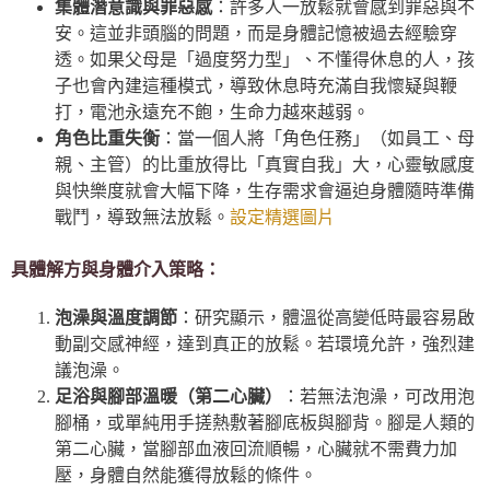
集體潛意識與罪惡感
：許多人一放鬆就會感到罪惡與不
安。這並非頭腦的問題，而是身體記憶被過去經驗穿
透。如果父母是「過度努力型」、不懂得休息的人，孩
子也會內建這種模式，導致休息時充滿自我懷疑與鞭
打，電池永遠充不飽，生命力越來越弱。
角色比重失衡
：當一個人將「角色任務」（如員工、母
親、主管）的比重放得比「真實自我」大，心靈敏感度
與快樂度就會大幅下降，生存需求會逼迫身體隨時準備
戰鬥，導致無法放鬆。
設定精選圖片
具體解方與身體介入策略：
泡澡與溫度調節
：研究顯示，體溫從高變低時最容易啟
動副交感神經，達到真正的放鬆。若環境允許，強烈建
議泡澡。
足浴與腳部溫暖（第二心臟）
：若無法泡澡，可改用泡
腳桶，或單純用手搓熱敷著腳底板與腳背。腳是人類的
第二心臟，當腳部血液回流順暢，心臟就不需費力加
壓，身體自然能獲得放鬆的條件。