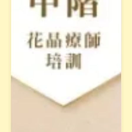
的
的
低
培
落
訓
能
課
量
程
模
，
式
須
。
先
經
立
過
即
L
報
i
n
名
e
，
面
獲
談
得
才
專
能
屬
報
天