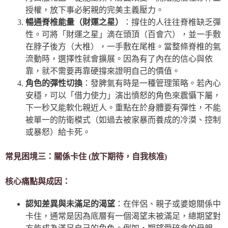
授權，放下事必躬親的完美主義壓力。
暢通脊椎能量（財運之星）
：撐住的人往往脊椎缺乏彈
性。可將「財運之星」滴在頭頂（百會穴），並一手敷
在脖子後方（大椎），一手敷在尾椎。當整條脊椎的氣
流動時，選擇性就會擴展。因為有了內在的信心與依
靠，就不需要再靠硬撐來證明自己的價值。
角色的彈性切換
：發脾氣有時是一種管理策略。若內心
安穩，可以「借力使力」演出憤怒的角色來震懾下屬，
下一秒又能軟化親近人。重點在於身體要有彈性，不能
被單一的防衛模式（如過去被家暴而養成的冷漠、控制
或暴怒）給卡死。
常見困境三：關係卡住 (放下期待，自我核准)
核心痛點與成因：
認知差異與未滿足的渴望
：在伴侶、親子或婆媳關係中
卡住，通常是因為底層有一個渴望未被滿足，總期望對