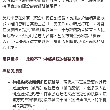
父母和解。越來越多個案也想深度學習成長，這也促使她從
接個案走向開設療癒師訓練課程。
莫妮卡曾在外商（德企）擔任副總裁，長期處於極端高壓狀
態。老闆曾明言高階主管「一天工作16小時是打底」，她常
在凌晨四五點接到總經理長達三四十分鐘的語音留言。即便
睡眠極少，她仍用意志力苦撐，甚至被醫生形容為「機器
人」。這種過度透支的經驗，讓她深刻體會現代人面臨的身
心困境。
常見困境一：放鬆不了 (神經系統的綁架與重設)
痛點與成因：
神經系統被廉價多巴胺綁架
：現代人下班後需要的其實
是血清素（放鬆）或催產素（愛的感覺），但多數人習
慣透過滑短影音、打電動或喝酒來獲取短暫的快樂。這
些方式會讓神經持續亢奮受干擾，無法達到真正的平穩
與長期放鬆。