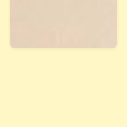
名
賦
。
報
告
與
花
晶
套
組
，
讓
天
賦
真
正
變
現
！
立