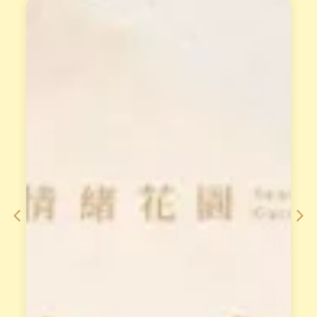
天
重
賦
磅
變
專
現
業
工
培
作
訓
坊
課
小
從
渱
理
老
論
師
到
整
手
合
法
2
，
0
對
年
澳
經
洲
驗
花
，
晶
打
療
造