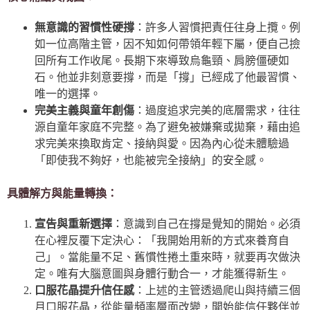
無意識的習慣性硬撐
：許多人習慣把責任往身上攬。例
如一位高階主管，因不知如何帶領年輕下屬，便自己撿
回所有工作收尾。長期下來導致烏龜頸、肩膀僵硬如
石。他並非刻意要撐，而是「撐」已經成了他最習慣、
唯一的選擇。
完美主義與童年創傷
：過度追求完美的底層需求，往往
源自童年家庭不完整。為了避免被嫌棄或拋棄，藉由追
求完美來換取肯定、接納與愛。因為內心從未體驗過
「即使我不夠好，也能被完全接納」的安全感。
具體解方與能量轉換：
宣告與重新選擇
：意識到自己在撐是覺知的開始。必須
在心裡反覆下定決心：「我開始用新的方式來養育自
己」。當能量不足、舊慣性捲土重來時，就要再次做決
定。唯有大腦意圖與身體行動合一，才能獲得新生。
口服花晶提升信任感
：上述的主管透過爬山與持續三個
月口服花晶，從能量頻率層面改變，開始能信任夥伴並