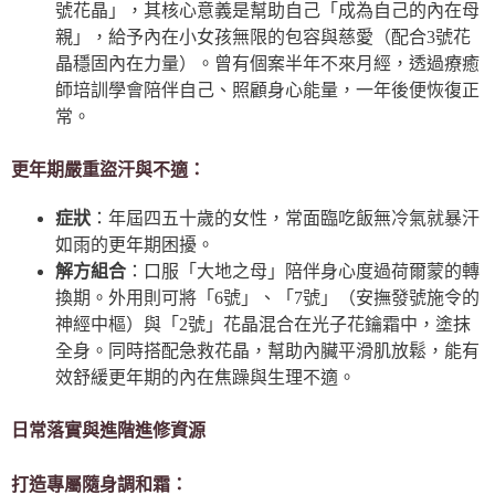
號花晶」，其核心意義是幫助自己「成為自己的內在母
親」，給予內在小女孩無限的包容與慈愛（配合3號花
晶穩固內在力量）。曾有個案半年不來月經，透過療癒
師培訓學會陪伴自己、照顧身心能量，一年後便恢復正
常。
更年期嚴重盜汗與不適：
症狀
：年屆四五十歲的女性，常面臨吃飯無冷氣就暴汗
如雨的更年期困擾。
解方組合
：口服「大地之母」陪伴身心度過荷爾蒙的轉
換期。外用則可將「6號」、「7號」（安撫發號施令的
神經中樞）與「2號」花晶混合在光子花鑰霜中，塗抹
全身。同時搭配急救花晶，幫助內臟平滑肌放鬆，能有
效舒緩更年期的內在焦躁與生理不適。
日常落實與進階進修資源
打造專屬隨身調和霜：