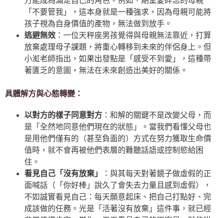
方能成為滿足自己的角色。例如，期望愛碎念的母親
「不要管我」，這本身就是一種強求，因為母親可能將
孩子視為自身價值的產物，無法做到放手。
逃避無效
：一位天秤座男孩覺得與母親無法靠近，打算
放棄處理母子課題，將重心轉移到未來的伴侶身上。但
小渱老師指出，如果出發點是「感受不到愛」，這種帶
著匱乏的意圖，無法在未來創造出美好的關係。
具體解方與心態轉變：
以對方的樣子同意對方
：和解的關鍵不是改變父母，而
是「全然地同意他們現在的狀態」。當我們看懂父母也
是用他們僅有的（甚至負面的）方式在努力獲取生命價
值時，就不會再被他們表層的難聽話語或控制慾給困
住。
看見自己「沒有放棄」
：與其每天對著鏡子做虛假的正
面喊話（「你好棒」說久了會失去力量且感到虛假），
不如誠實看見自己：每天願意起床、把自己打點好、完
成該做的任務。光是「活著沒有放棄」這件事，就已經