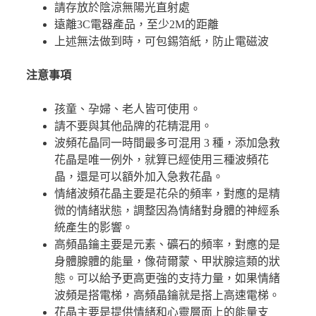
請存放於陰涼無陽光直射處
遠離3C電器產品，至少2M的距離
上述無法做到時，可包錫箔紙，防止電磁波
注意事項
孩童、孕婦、老人皆可使用。
請不要與其他品牌的花精混用。
波頻花晶同一時間最多可混用 3 種，添加急救
花晶是唯一例外，就算已經使用三種波頻花
晶，還是可以額外加入急救花晶。
情緒波頻花晶主要是花朵的頻率，對應的是精
微的情緒狀態，調整因為情緒對身體的神經系
統產生的影響。
高頻晶鑰主要是元素、礦石的頻率，對應的是
身體腺體的能量，像荷爾蒙、甲狀腺這類的狀
態。可以給予更高更強的支持力量，如果情緒
波頻是搭電梯，高頻晶鑰就是搭上高速電梯。
花晶主要是提供情緒和心靈層面上的能量支