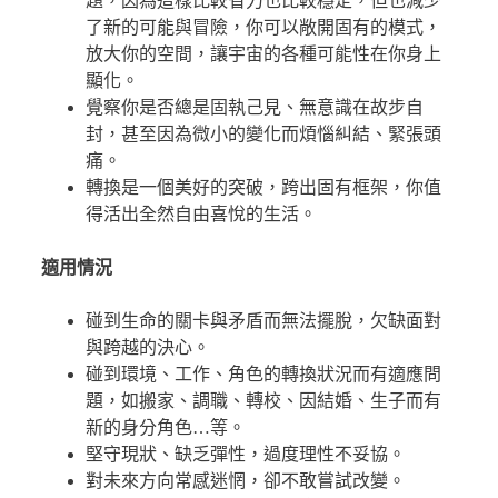
題，因為這樣比較省力也比較穩定，但也減少
了新的可能與冒險，你可以敞開固有的模式，
放大你的空間，讓宇宙的各種可能性在你身上
顯化。
覺察你是否總是固執己見、無意識在故步自
封，甚至因為微小的變化而煩惱糾結、緊張頭
痛。
轉換是一個美好的突破，跨出固有框架，你值
得活出全然自由喜悅的生活。
適用情況
碰到生命的關卡與矛盾而無法擺脫，欠缺面對
與跨越的決心。
碰到環境、工作、角色的轉換狀況而有適應問
題，如搬家、調職、轉校、因結婚、生子而有
新的身分角色…等。
堅守現狀、缺乏彈性，過度理性不妥協。
對未來方向常感迷惘，卻不敢嘗試改變。