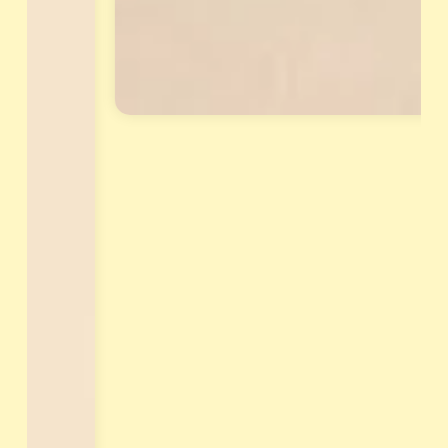
告
與
花
晶
套
組
，
讓
天
賦
真
正
變
現
！
立
刻
報
名