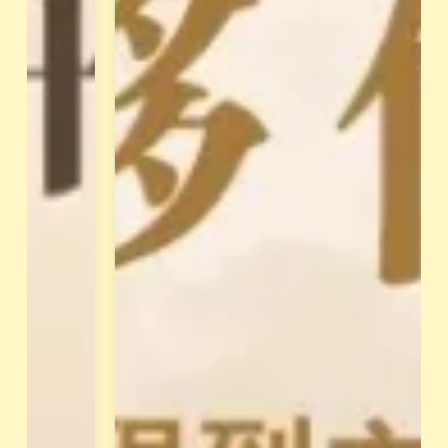
賦
完
變
整
現
的
系
教
統
授
」
，
，
每
解
位
讀
學
你
員
的
都
天
有
賦
專
類
屬
型
學
。
姐
並
輔
透
導
過