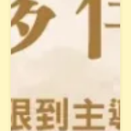
教
統
授
」
，
，
每
解
位
讀
學
你
員
的
都
天
有
賦
專
類
屬
型
學
。
姐
並
輔
透
導
過
與
花
支
晶
持
能
、