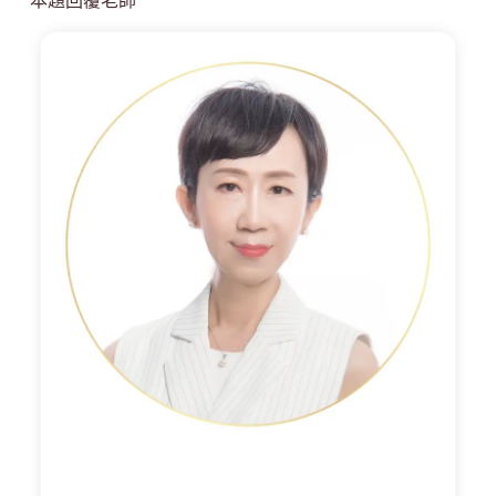
本題回覆老師
S
o
f
i
a
老
師