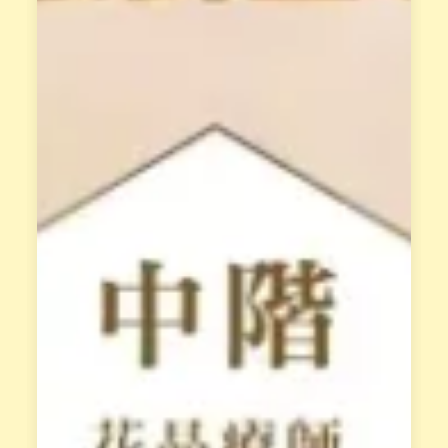
量
共
與
同
身
成
體
長
覺
。
察
，
屬
釋
於
放
花
阻
園
礙
最
天
專
賦
業
的
的
低
培
落
訓
能
課
量
程
模