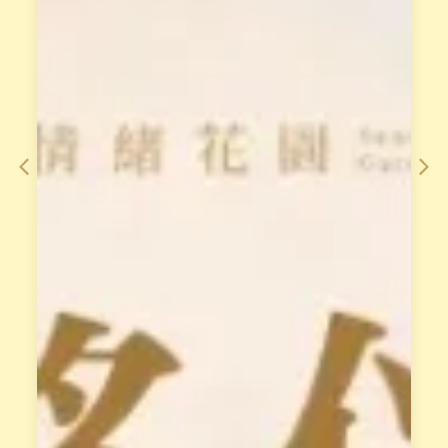
小
從
渱
理
老
論
師
到
整
手
合
法
2
，
0
對
年
澳
經
洲
驗
花
，
晶
打
療
造
癒
「
做
天
最
賦
完
變
整
現
的
系