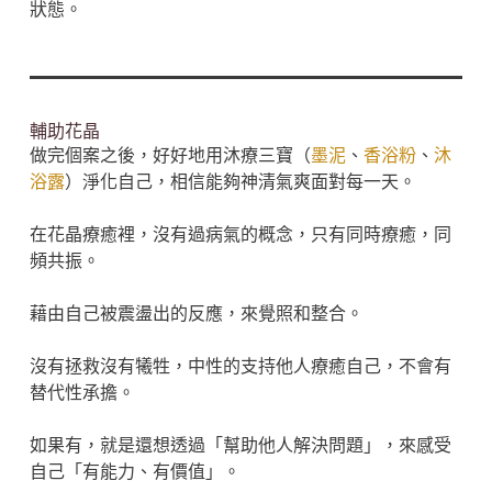
狀態。
輔助花晶
做完個案之後，好好地用沐療三寶（
墨泥
、
香浴粉
、
沐
浴露
）淨化自己，相信能夠神清氣爽面對每一天。
在花晶療癒裡，沒有過病氣的概念，只有同時療癒，同
頻共振。
藉由自己被震盪出的反應，來覺照和整合。
沒有拯救沒有犧牲，中性的支持他人療癒自己，不會有
替代性承擔。
如果有，就是還想透過「幫助他人解決問題」，來感受
自己「有能力、有價值」。