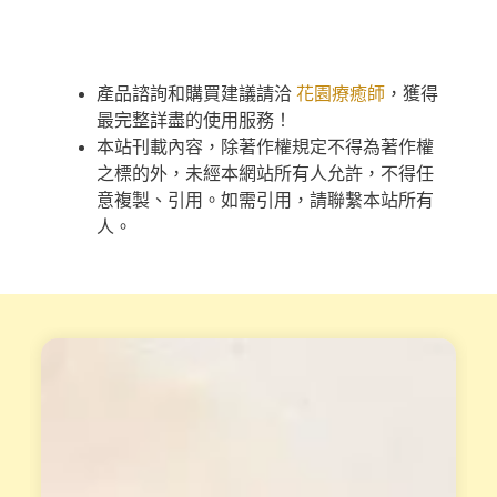
產品諮詢和購買建議請洽
花園療癒師
，獲得
最完整詳盡的使用服務！
本站刊載內容，除著作權規定不得為著作權
之標的外，未經本網站所有人允許，不得任
意複製、引用。如需引用，請聯繫本站所有
人。
天
重
賦
磅
變
專
現
業
工
培
作
訓
坊
課