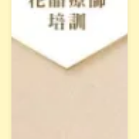
，
式
須
。
先
經
立
過
即
L
報
i
n
名
e
，
面
獲
談
得
才
專
能
屬
報
天
名
賦
。
報
告
與
花
晶