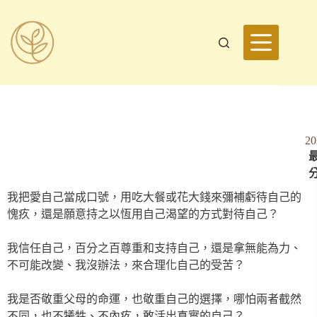
2
最
我把愛自己當成口號，用吃大餐或花大錢來彌補虧待自己的
愧疚，還是願意持之以恆用自己渴望的方式對待自己？
我信任自己，百分之百尊重和支持自己，還是拿無能為力、
不可能改變、我沒辦法，來合理化自己的受苦？
我是否敬重父母的命運，也敬重自己的選擇，哪怕兩者截然
不同，也不犧牲、不內疚，敢活出真實的自己？