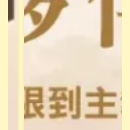
」
，
，
每
解
位
讀
學
你
員
的
都
天
有
賦
專
類
屬
型
學
。
姐
並
輔
透
導
過
與
花
支
晶
持
能
、
量
共
與