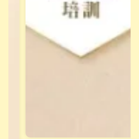
。
先
經
立
過
即
L
報
i
n
名
e
，
面
獲
談
得
才
專
能
屬
報
天
名
賦
。
報
告
與
花
晶
套