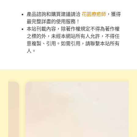
產品諮詢和購買建議請洽
花園療癒師
，獲得
最完整詳盡的使用服務！
本站刊載內容，除著作權規定不得為著作權
之標的外，未經本網站所有人允許，不得任
意複製、引用。如需引用，請聯繫本站所有
人。
天
重
賦
磅
變
專
現
業
工
培
作
訓
坊
課
小
從
渱
理