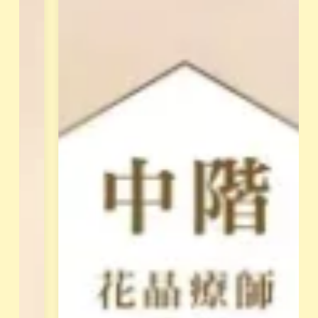
同
身
成
體
長
覺
。
察
，
屬
釋
於
放
花
阻
園
礙
最
天
專
賦
業
的
的
低
培
落
訓
能
課
量
程
模
，
式
須