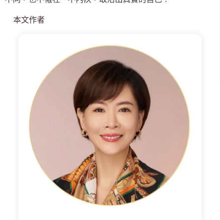
本文作者
小
渱
老
師