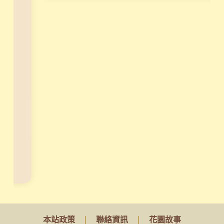
組
，
讓
天
賦
真
正
變
現
！
立
刻
報
名
本站政策
聯絡資訊
花園故事