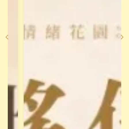
老
論
師
到
整
手
合
法
2
，
0
對
年
澳
經
洲
驗
花
，
晶
打
療
造
癒
「
做
天
最
賦
完
變
整
現
的
系
教
統
授