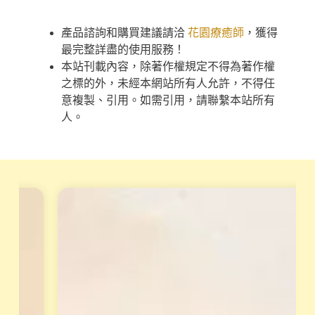
產品諮詢和購買建議請洽
花園療癒師
，獲得
最完整詳盡的使用服務！
本站刊載內容，除著作權規定不得為著作權
之標的外，未經本網站所有人允許，不得任
意複製、引用。如需引用，請聯繫本站所有
人。
天
重
賦
磅
變
專
現
業
工
培
作
訓
坊
課
小
從
渱
理