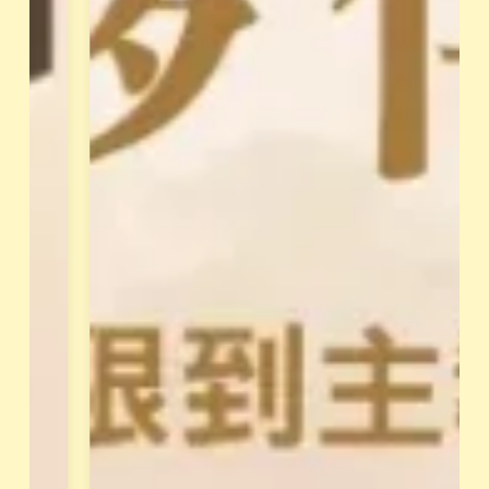
」
，
，
每
解
位
讀
學
你
員
的
都
天
有
賦
專
類
屬
型
學
。
姐
並
輔
透
導
過
與
花
支
晶
持
能
、
量
共
與