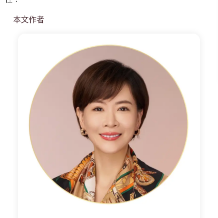
本文作者
小
渱
老
師