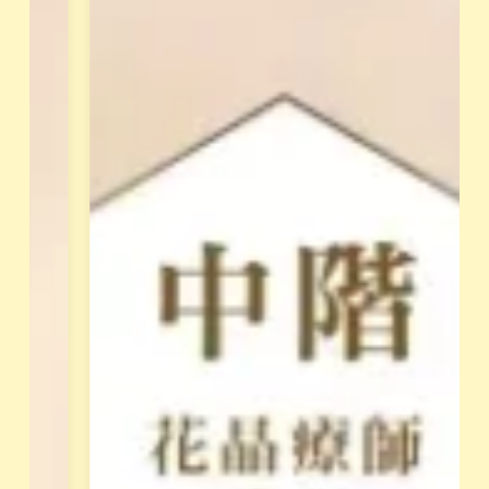
同
身
成
體
長
覺
。
察
，
屬
釋
於
放
花
阻
園
礙
最
天
專
賦
業
的
的
低
培
落
訓
能
課
量
程
模
，
式
須