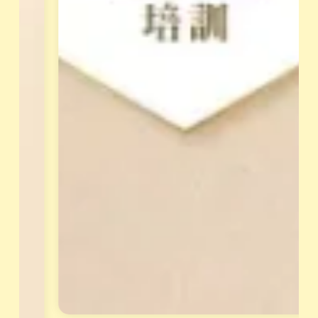
。
先
經
立
過
即
L
報
i
n
名
e
，
面
獲
談
得
才
專
能
屬
報
天
名
賦
。
報
告
與
花
晶
套