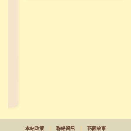
組
，
讓
天
賦
真
正
變
現
！
立
刻
報
名
本站政策
聯絡資訊
花園故事