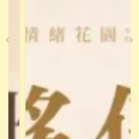
老
論
師
到
整
手
合
法
2
，
0
對
年
澳
經
洲
驗
花
，
晶
打
療
造
癒
「
做
天
最
賦
完
變
整
現
的
系
教
統
授