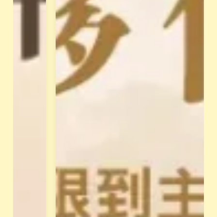
系
教
統
授
」
，
，
每
解
位
讀
學
你
員
的
都
天
有
賦
專
類
屬
型
學
。
姐
並
輔
透
導
過
與
花
支
晶
持
能