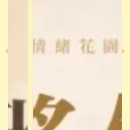
小
從
渱
理
老
論
師
到
整
手
合
法
2
，
0
對
年
澳
經
洲
驗
花
，
晶
打
療
造
癒
「
做
天
最
賦
完
變
整
現
的