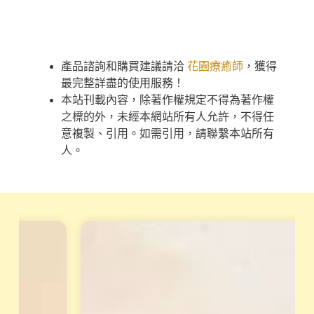
產品諮詢和購買建議請洽
花園療癒師
，獲得
最完整詳盡的使用服務！
本站刊載內容，除著作權規定不得為著作權
之標的外，未經本網站所有人允許，不得任
意複製、引用。如需引用，請聯繫本站所有
人。
天
重
賦
磅
變
專
現
業
工
培
作
訓
坊
課