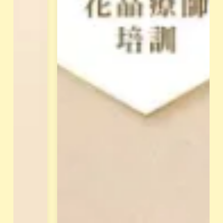
模
，
式
須
。
先
經
立
過
即
L
報
i
n
名
e
，
面
獲
談
得
才
專
能
屬
報
天
名
賦
。
報
告
與
花