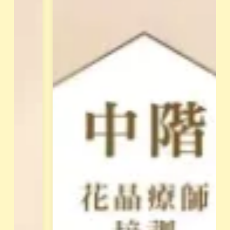
成
體
長
覺
。
察
，
屬
釋
於
放
花
阻
園
礙
最
天
專
賦
業
的
的
低
培
落
訓
能
課
量
程
模
，
式
須
。
先