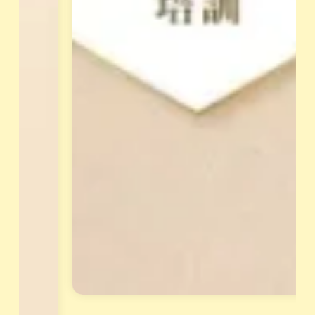
經
立
過
即
L
報
i
n
名
e
，
面
獲
談
得
才
專
能
屬
報
天
名
賦
。
報
告
與
花
晶
套
組