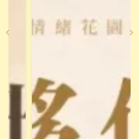
師
到
整
手
合
法
2
，
0
對
年
澳
經
洲
驗
花
，
晶
打
療
造
癒
「
做
天
最
賦
完
變
整
現
的
系
教
統
授
」
，