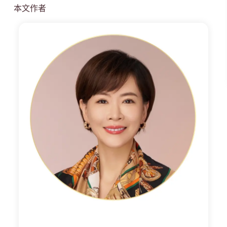
本文作者
小
渱
老
師