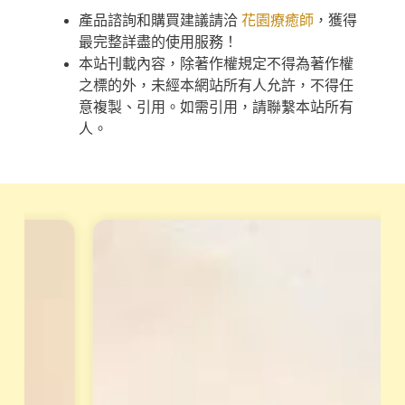
產品諮詢和購買建議請洽
花園療癒師
，獲得
最完整詳盡的使用服務！
本站刊載內容，除著作權規定不得為著作權
之標的外，未經本網站所有人允許，不得任
意複製、引用。如需引用，請聯繫本站所有
人。
天
重
賦
磅
變
專
現
業
工
培
作
訓
坊
課
小
從
渱
理
老
論