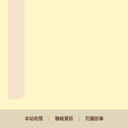
，
讓
天
賦
真
正
變
現
！
立
刻
報
名
本站政策
聯絡資訊
花園故事