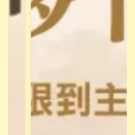
，
每
解
位
讀
學
你
員
的
都
天
有
賦
專
類
屬
型
學
。
姐
並
輔
透
導
過
與
花
支
晶
持
能
、
量
共
與
同
身